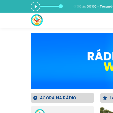
E VOCÊ com RenascencaFm das 00:00 às 00:00 -
Tocando agora: Va
AGORA NA RÁDIO
L