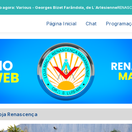
rious - Georges Bizet Farândola, de L´Arlésienne
RENASCENCAFM A 
Página Inicial
Chat
Programaç
oja Renascença