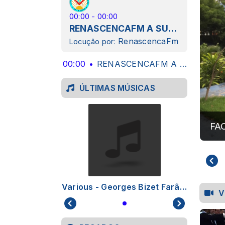
00:00 - 00:00
RENASCENCAFM A SUA WEBRADIO MAÇÔNICA SEMPRE MAIS PERTO DE VOCÊ
RenascencaFm
Locução por:
00:00
RENASCENCAFM A SUA WEBRADIO MAÇÔNICA SEMPRE MAIS PERTO DE VOCÊ
ÚLTIMAS MÚSICAS
FA
Various - Georges Bizet Farândola, de L´Arlésienne
V