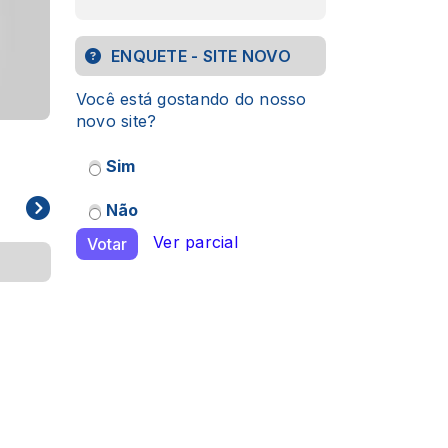
ENQUETE - SITE NOVO
Você está gostando do nosso
novo site?
Oração Maçonica II
Oração Maçôn
Sim
Não
Ver parcial
Votar